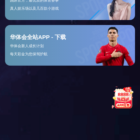
球范围内发挥其无与伦比的影响力。
随着技术的进步和全球化的推动，NBA将继续引领体育赛事
的发展潮流，不断创造新的篮球传奇。
Prev Post
Next Post
发表评论
内容