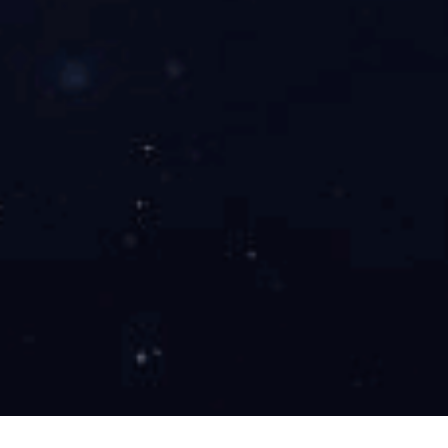
导航
知道金沙8087
体育热点
体育明星