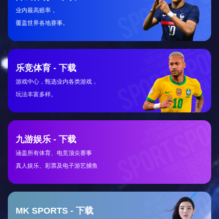
3、全球化影响：文化交流与市场拓展
NBA不仅仅是一项体育赛事，更是一种全球文化现象。随着
球员和观众的多元化，NBA已经超越了国界和语言的限制，
成为了全球范围内的文化符号。
中国市场的蓬勃发展和欧洲球员的涌现，使得NBA的全球影
响力得到了进一步提升。球迷们不再仅仅关注比赛结果，更
关心背后的文化交流和社会意义。
全球化不仅扩展了NBA的商业价值，也促进了世界各地篮球
技术和理念的交流，为未来的赛事发展奠定了更广阔的基
础。
###
金沙8087
4、可持续发展：面临的新挑战与机遇