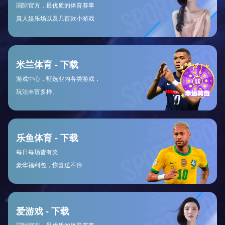
阅读
2026-03-07 10:54:28
首开纪录！探索足球赛场上首个进球背
后的故事