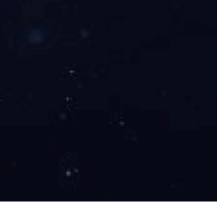
阅读
2026-03-07 08:37:09
鹈鹕队球员档案：探索球队阵容与个人
成就