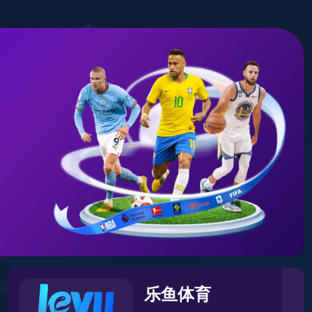
首
知道金沙
体
页
8087
点