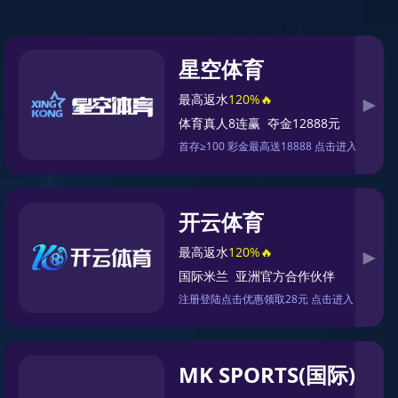
育热
体育明
公司服
接洽金沙
星
务
8087