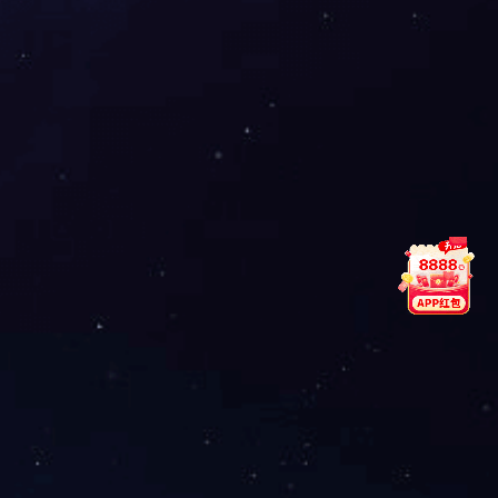
洽金沙8087
Phone
15330305568