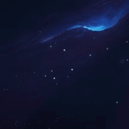
金沙(8087-js认证)娱场城-Officialwebsite - 🧧🧧
✅金沙,8087-js认证,娱场城✅金沙(8087-js认证)
城-Officialwebsite👑【xintu361.com】👑是亚