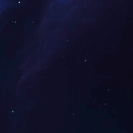
导航
网站地图
接
😄
知道金沙8087
XML
娱场
体育热点
洲顶级