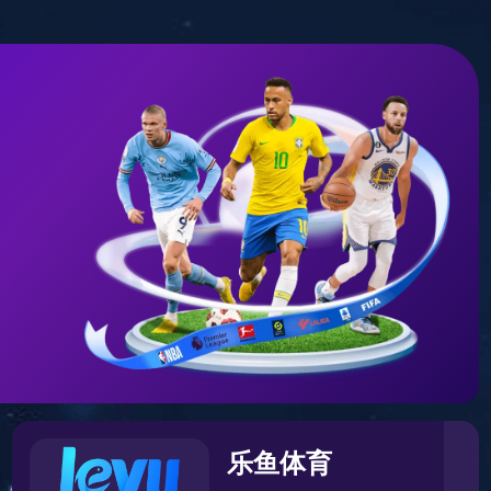
首
知道金沙
体
页
8087
点
体育热点
Home
Our Works