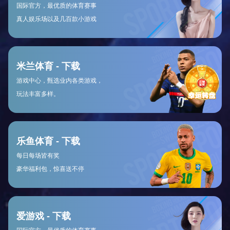
内容
姓名
*
邮箱
*
网址