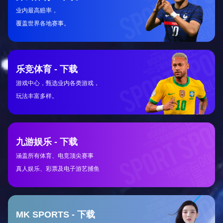
总结：
顾斌的足球生涯不仅是个人奋斗的故事，也是中国足球发展
的一个缩影。通过他的成长历程，可以看到中国足球未来的
希望和挑战。
顾斌不仅在技术上有所突破，更在态度和影响力上对年轻球
员产生深远的影响。
Prev Post
Next Post
发表评论