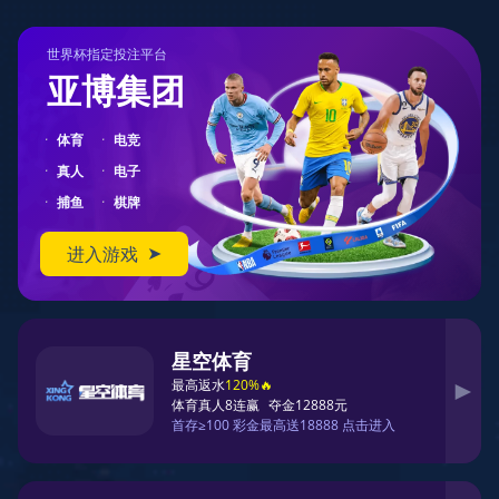
体育热点
Home
顾斌：中国足坛新秀的崛起与成长
顾斌：中国足坛新秀的崛起与成长