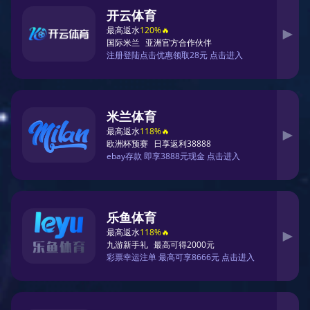
Posted On:
2026-03-06 23:39:35
文章摘要：本文深入分析了快船队在新赛季的动态，聚焦于
球员阵容的变革和冠军路演。从阵容调整、核心球员表现、
战术变化到赛季展望，全面探讨了快船队的策略与挑战。
1、阵容变革与补强
快船队在休赛期进行了大规模的阵容调整，失去了一些老
将，如XXX，同时引入了新的球员，例如XXX。这些变革如
何影响了球队的整体实力和化学反应，成为了赛季前的热门
话题。