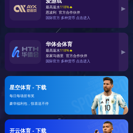
季的高水准表现？他们的状态将直接决定球队的比赛走势和
成绩。
球队的领袖是否能够在关键比赛中挺身而出，成为团队的精
神支柱？他们的领导力和稳定性如何，对年轻队员的影响力
又是如何？
此外，年轻球员的成长潜力是否能够在新赛季中得到充分释
放，对球队的整体实力提升有何贡献？这些问题都是关注的
焦点。
3、战术调整与应对策略
教练组在新赛季是否进行了战术上的调整？快船队在防守端
和进攻端的策略是否有所变化？这些调整如何提升了球队的
比赛效率和竞争力？
在面对不同对手时，快船队是否有针对性的应对策略？战术