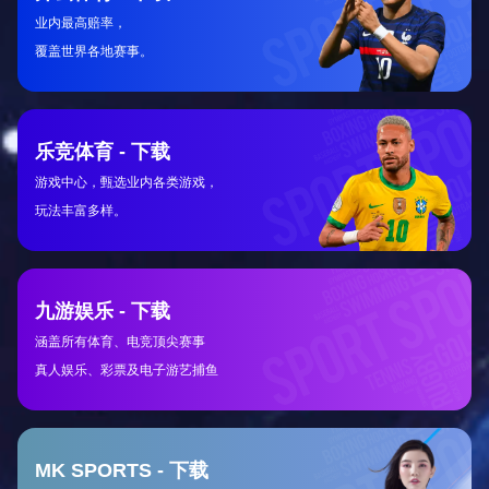
的灵活性和适应能力，常常是决定一支球队成败的关键因
素。
另外，特别是在季后赛的压力下，战术的执行力和球员的心
理素质，更是能否走得更远的重要保障。
金沙8087
4、赛季展望与冠军路演
最后，快船队在新赛季的整体表现如何影响了他们的冠军前
景？他们的目标是仅仅止步于季后赛还是力争冠军？
球队的团结程度和整体实力，以及赛季中的各种挑战和突
破，都将决定他们是否能够在联盟中站稳脚跟，成为真正的
冠军争夺者。
总体来看，快船队在新赛季的发展动态将成为整个赛季关注
的焦点，他们能否在阵容变革与冠军路演中找到最佳的平衡