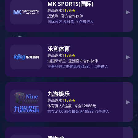
新加入的球员如何适应球队的战术体系和教练组的战术部
署，是关键。他们的表现能否填补前队员留下的空缺，直接
决定了球队新赛季的走向。
另外，快船队在球员阵容中的深度如何？在长赛季中，替补
球员的发挥是否能够为核心球员减少负担，是快船能否在季
后赛中持续竞争的重要因素。
2、核心球员状态与表现
快船队的核心球员，如XXX和XXX，在新赛季能否延续上赛