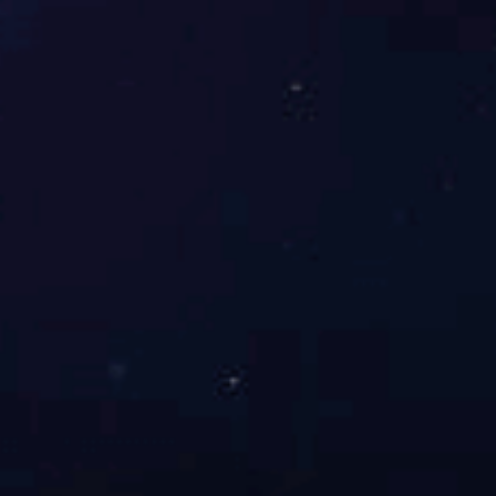
Save my name, email, and website in this browser
for the next time I comment.
导航
知道金沙8087