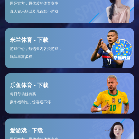
术，以达到最好的效果。
马刺队的技战术风格不仅仅是在进攻端，更体现在防守端。
他们以出色的防守和紧密的防守体系为对手造成了巨大的困
扰，使得对手无法轻易得分。
马刺队的技战术风格是团队合作和个人能力的完美结合，他
们注重团队配合，又能够充分发挥每个球员的个人能力，使
得球队在比赛中表现得游刃有余。
**
金沙8089
4、精神文化的传承与发展
**
马刺队的集结与拼搏精神源远流长，是一种深厚的篮球文化
传统。这种精神文化不仅仅是一支球队的标志，更是一种精
神的传承和发展。