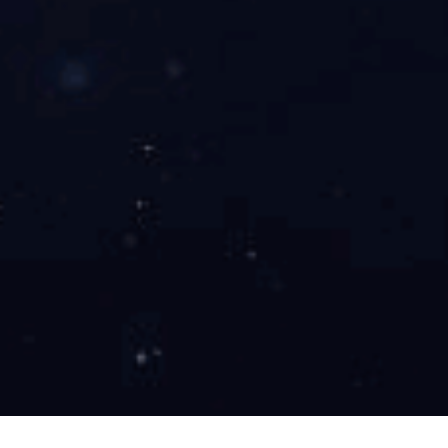
for the next time I comment.
导航
知道金沙8087
体育热点
体育明星