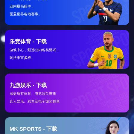
马刺队的领袖们不仅仅是在比赛中扮演着重要角色，更在日
常训练和生活中起到了引领作用。他们用自己的经验和智慧
指导着年轻队员，帮助他们成长和进步，使得整个团队更加
团结和强大。
马刺队的领袖们不仅仅是技术上的领导者，更是情感上的支
柱。他们在困难时刻挺身而出，鼓舞着队友，带领着他们一
起走过难关。正是有了这些领袖的存在，马刺队才能够在关
键时刻保持冷静，取得胜利。
**
3、技战术风格的独特魅力
**
马刺球员的集结与拼搏精神也体现在他们独特的技战术风格
中。马刺队以出色的战术执行和灵活的技战术闻名于世，他
们不拘泥于固定的打法，而是根据对手的情况随时调整战