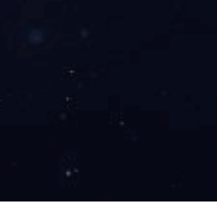
导航
知道金沙8087
体育热点
体育明星
公司服务
接洽金沙8087