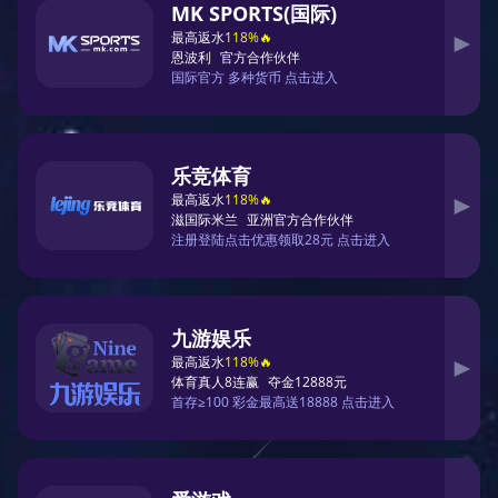
进入NBA后，欧文不断完善和拓展自己的技术，如他独特的
突破方式和令人惊叹的终结动作，使他成为场上的焦点。他
在比赛中的高效率和精准的投篮能力，成为他职业生涯早期
的标志性特征。
随着时间的推移，欧文不断改进自己的技术，如更加精细的