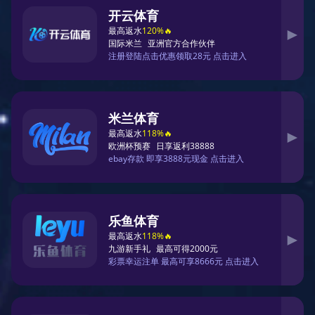
Posted On:
2026-03-07 07:29:22
文章摘要的内容
在NBA历史上，凯里·欧文以其从探花秀到成为全明星的传奇
征程，展现了非凡的篮球才华和顽强的进步精神。本文将深
入探讨欧文在职业生涯中的四个关键方面：其篮球技术的独
特性与创新性、与团队合作的角色演变、在比赛中的决策能
力与领导力、以及他在职业生涯中所面对的挑战与成长。通
过对这些方面的分析，我们可以更全面地理解欧文作为一名
球员如何在NBA的舞台上熠熠生辉。
1、篮球技术的独特性与创新性
凯里·欧文以其精湛的运球技术和超凡的灵活性，展示了对
篮球技术独特的理解和创新的运用。从大学时期开始，他就
以惊人的球感和出色的得分能力吸引了球迷和专家的目光。